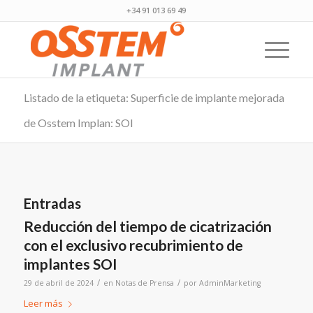
+34 91 013 69 49
Listado de la etiqueta: Superficie de implante mejorada
de Osstem Implan: SOI
Entradas
Reducción del tiempo de cicatrización
con el exclusivo recubrimiento de
implantes SOI
/
/
29 de abril de 2024
en
Notas de Prensa
por
AdminMarketing
Leer más