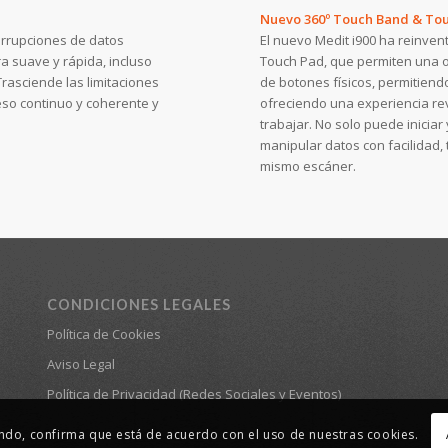
Nuevo 360º Touch Band & To
errupciones de datos
El nuevo Medit i900 ha reinve
a suave y rápida, incluso
Touch Pad, que permiten una o
asciende las limitaciones
de botones físicos, permitiend
so continuo y coherente y
ofreciendo una experiencia rev
trabajar. No solo puede inicia
manipular datos con facilidad, 
mismo escáner.
CONDICIONES LEGALES
Política de Cookies
Aviso Legal
Política de Privacidad (Redes Sociales y Eventos)
ando, confirma que está de acuerdo con el uso de nuestras cookies.