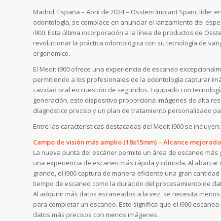
Madrid, España – Abril de 2024 – Osstem Implant Spain, líder 
odontología, se complace en anunciar el lanzamiento del espe
i900. Esta última incorporación a la línea de productos de Os
revolucionar la práctica odontológica con su tecnología de va
ergonómico.
El Medit i900 ofrece una experiencia de escaneo excepcionalm
permitiendo a los profesionales de la odontología capturar im
cavidad oral en cuestión de segundos. Equipado con tecnolog
generación, este dispositivo proporciona imágenes de alta re
diagnóstico preciso y un plan de tratamiento personalizado pa
Entre las características destacadas del Medit i900 se incluyen:
Campo de visión más amplio (18x15mm) – Alcance mejorado
La nueva punta del escáner permite un área de escaneo más 
una experiencia de escaneo más rápida y cómoda. Al abarcar
grande, el i900 captura de manera eficiente una gran cantidad
tiempo de escaneo como la duración del procesamiento de da
Al adquirir más datos escaneados a la vez, se necesita meno
para completar un escaneo. Esto significa que el i900 escanea
datos más precisos con menos imágenes.