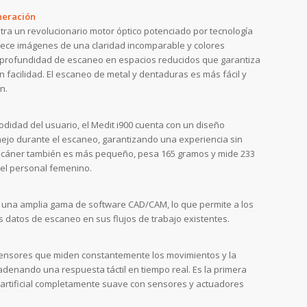
neración
ntra un revolucionario motor óptico potenciado por tecnología
rece imágenes de una claridad incomparable y colores
r profundidad de escaneo en espacios reducidos que garantiza
n facilidad. El escaneo de metal y dentaduras es más fácil y
n.
idad del usuario, el Medit i900 cuenta con un diseño
nejo durante el escaneo, garantizando una experiencia sin
l escáner también es más pequeño, pesa 165 gramos y mide 233
a el personal femenino.
on una amplia gama de software CAD/CAM, lo que permite a los
os datos de escaneo en sus flujos de trabajo existentes.
sensores que miden constantemente los movimientos y la
denando una respuesta táctil en tiempo real. Es la primera
 artificial completamente suave con sensores y actuadores