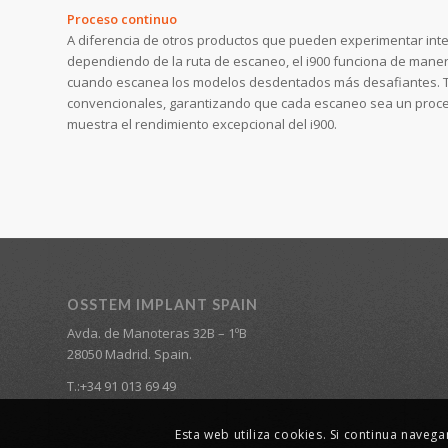
Proceso continuo
A diferencia de otros productos que pueden experimentar int
dependiendo de la ruta de escaneo, el i900 funciona de maner
cuando escanea los modelos desdentados más desafiantes. Tr
convencionales, garantizando que cada escaneo sea un proce
muestra el rendimiento excepcional del i900.
OSSTEM IMPLANT SPAIN
Avda. de Manoteras 32B – 1ºB
28050 Madrid. Spain.
T.:+34 91 013 69 49
Esta web utiliza cookies. Si continua naveg