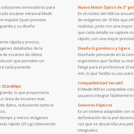
en soluciones innovadoras para
Nuevo Motor Óptico de 3º ge
rado escáner intraoral Medit
En el núcleo del i900 se encue
stem Implant Spain promete
de imágenes de 10 bits que of
nguardia y su diseño
realistas, junto con una mayo
que cada detalle se capture co
rápido, con una mayor precisió
ente rápida y precisa,
ágenes detalladas de la
Diseño Ergonómico y ligero
ía de escaneo de última
Diseñado pensando en la comod
solución que permiten un
ergonómico que facilita su ma
ra cada paciente.
fatiga para el profesional. E
mm, lo que facilita su uso par
Compatibilidad Versátil
: 552x460px
El Medit i900 es compatible c
grande, lo que proporciona
usuarios integrar fácilmente l
 un área de escaneo más
 de datos, reduciendo tanto el
Sensores hápticos
tos.
Es un sistema adaptable con 
s tiempo y menos imágenes
deformación de la piel desenca
 más rápido (25 sg.) obteniendo
vez que se desarrolla una piel
integrados.