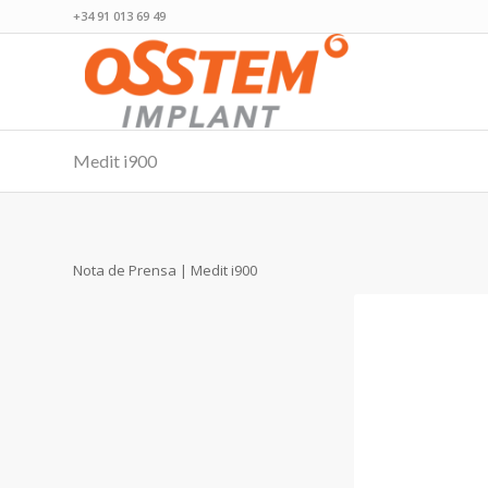
+34 91 013 69 49
Medit i900
Nota de Prensa | Medit i900