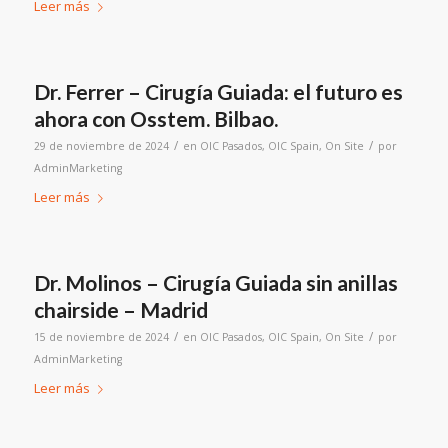
Leer más
Dr. Ferrer – Cirugía Guiada: el futuro es
ahora con Osstem. Bilbao.
/
/
29 de noviembre de 2024
en
OIC Pasados
,
OIC Spain
,
On Site
por
AdminMarketing
Leer más
Dr. Molinos – Cirugía Guiada sin anillas
chairside – Madrid
/
/
15 de noviembre de 2024
en
OIC Pasados
,
OIC Spain
,
On Site
por
AdminMarketing
Leer más