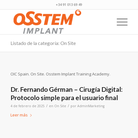
+34 91 013 69 49
Listado de la categoría: On Site
OIC Spain. On Site. Osstem Implant Training Academy.
Dr. Fernando Gérman – Cirugía Digital:
Protocolo simple para el usuario final
/
/
4 de febrero de 2025
en
On Site
por
AdminMarketing
Leer más