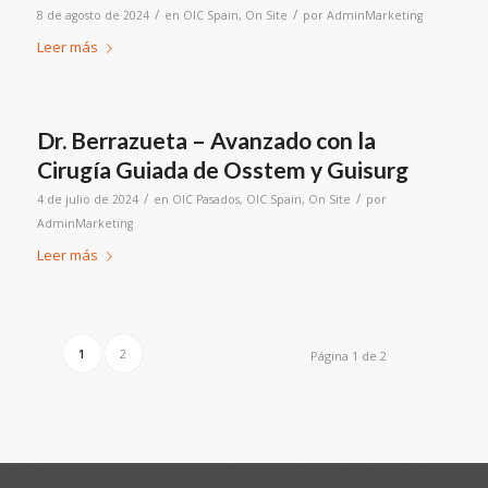
/
/
8 de agosto de 2024
en
OIC Spain
,
On Site
por
AdminMarketing
Leer más
Dr. Berrazueta – Avanzado con la
Cirugía Guiada de Osstem y Guisurg
/
/
4 de julio de 2024
en
OIC Pasados
,
OIC Spain
,
On Site
por
AdminMarketing
Leer más
1
2
Página 1 de 2