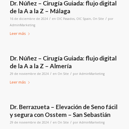
Dr. Núñez – Cirugía Guiada: flujo digital
de la A a la Z – Málaga
/
/
16 de diciembre de 2024
en
OIC Pasados
,
OIC Spain
,
On Site
por
AdminMarketing
Leer más
Dr. Núñez – Cirugía Guiada: flujo digital
de la A a la Z – Almería
/
/
29 de noviembre de 2024
en
On Site
por
AdminMarketing
Leer más
Dr. Berrazueta – Elevación de Seno fácil
y segura con Osstem – San Sebastián
/
/
29 de noviembre de 2024
en
On Site
por
AdminMarketing