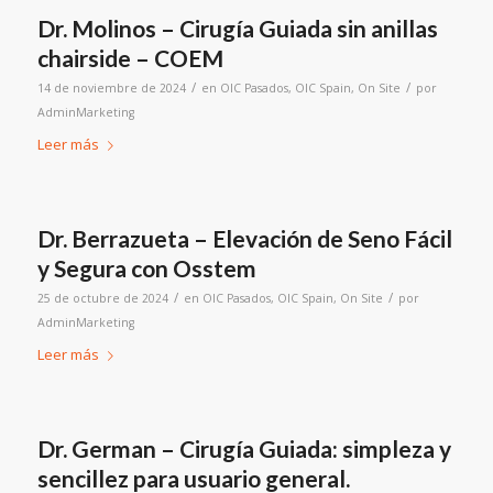
Dr. Molinos – Cirugía Guiada sin anillas
chairside – COEM
/
/
14 de noviembre de 2024
en
OIC Pasados
,
OIC Spain
,
On Site
por
AdminMarketing
Leer más
Dr. Berrazueta – Elevación de Seno Fácil
y Segura con Osstem
/
/
25 de octubre de 2024
en
OIC Pasados
,
OIC Spain
,
On Site
por
AdminMarketing
Leer más
Dr. German – Cirugía Guiada: simpleza y
sencillez para usuario general.