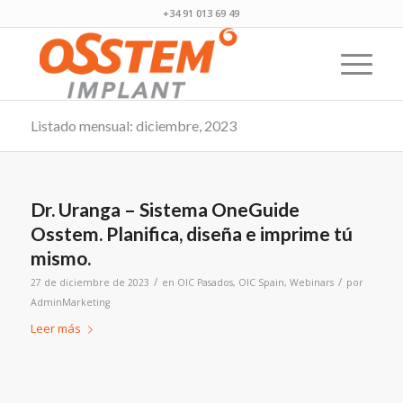
+34 91 013 69 49
Listado mensual: diciembre, 2023
Dr. Uranga – Sistema OneGuide
Osstem. Planifica, diseña e imprime tú
mismo.
/
/
27 de diciembre de 2023
en
OIC Pasados
,
OIC Spain
,
Webinars
por
AdminMarketing
Leer más