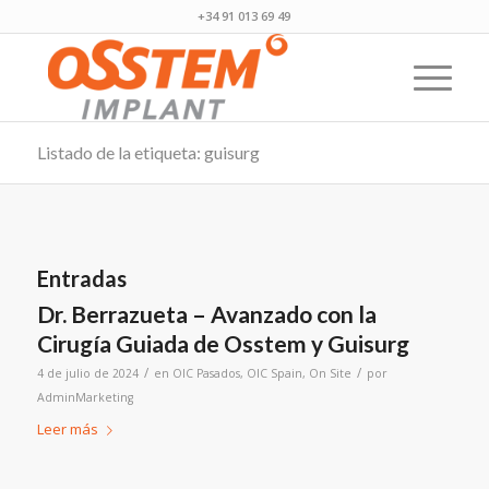
+34 91 013 69 49
Listado de la etiqueta: guisurg
Entradas
Dr. Berrazueta – Avanzado con la
Cirugía Guiada de Osstem y Guisurg
/
/
4 de julio de 2024
en
OIC Pasados
,
OIC Spain
,
On Site
por
AdminMarketing
Leer más