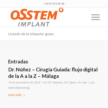
+34 91 013 69 49
Listado de la etiqueta: guías.
Entradas
Dr. Núñez – Cirugía Guiada: flujo digital
de la A a la Z – Málaga
/
/
16 de diciembre de 2024
en
OIC Pasados
,
OIC Spain
,
On Site
por
AdminMarketing
Leer más