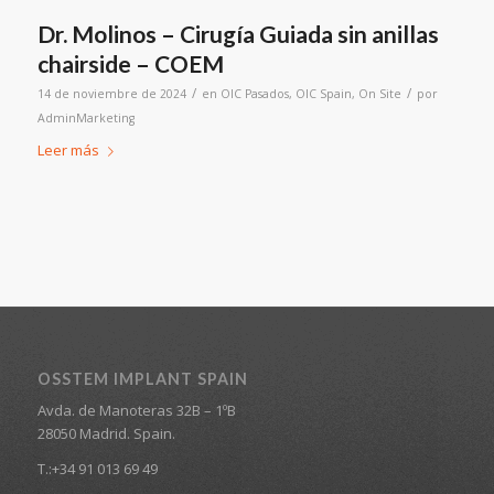
Dr. Molinos – Cirugía Guiada sin anillas
chairside – COEM
/
/
14 de noviembre de 2024
en
OIC Pasados
,
OIC Spain
,
On Site
por
AdminMarketing
Leer más
OSSTEM IMPLANT SPAIN
Avda. de Manoteras 32B – 1ºB
28050 Madrid. Spain.
T.:+34 91 013 69 49